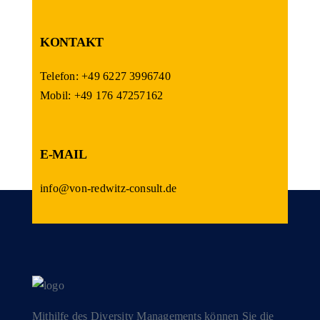
KONTAKT
Telefon: +49 6227 3996740
Mobil: +49 176 47257162
E-MAIL
info@von-redwitz-consult.de
Mithilfe des Diversity Managements können Sie die