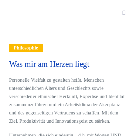
Zum
Inhalt
Toggl
springen
Navig
Von Redwitz CONSULT – Div
Philosophie
Über mich
Was mir am Herzen liegt
Leistungen
Personelle Vielfalt zu gestalten heißt, Menschen
unterschiedlichen Alters und Geschlechts sowie
verschiedener ethnischer Herkunft, Expertise und Identität
Aktuelles
zusammenzuführen und ein Arbeitsklima der Akzeptanz
und des gegenseitigen Vertrauens zu schaffen. Mit dem
Kundenstimmen
Ziel, Produktivität und Innovationsgeist zu stärken.
Unternehmen, die sich eindeutig – d.h. mit Worten UND