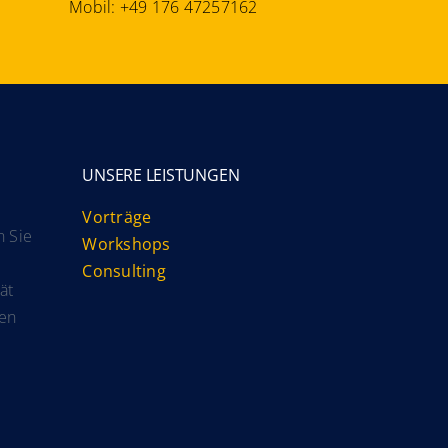
Mobil: +49 176 47257162
UNSERE LEISTUNGEN
Vorträge
n Sie
Workshops
Consulting
ät
hen