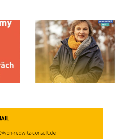
en in BW
MAIL
o@von-redwitz-consult.de