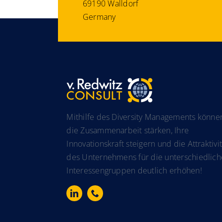
69190 Walldorf
Germany
Mithilfe des Diversity Managements könne
die Zusammenarbeit stärken, Ihre
Innovationskraft steigern und die Attraktivit
des Unternehmens für die unterschiedlic
Interessengruppen deutlich erhöhen!