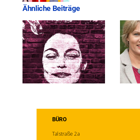
Ähnliche Beiträge
avien
#TecModel im Juni
BÜRO
Talstraße 2a