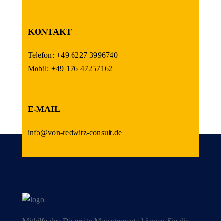
KONTAKT
Telefon: +49 6227 3996740
Mobil: +49 176 47257162
E-MAIL
info@von-redwitz-consult.de
Mithilfe des Diversity Managements können Sie die