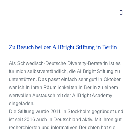
Zum
Inhalt
Toggl
springen
Navig
Von Redwitz CONSULT – Div
Zu Besuch bei der AllBright Stiftung in Berlin
Über mich
Als Schwedisch-Deutsche Diversity-Beraterin ist es
für mich selbstverständlich, die AllBright Stiftung zu
Leistungen
unterstützen. Das passt einfach sehr gut! In Oktober
war ich in ihren Räumlichkeiten in Berlin zu einem
wertvollen Austausch mit der AllBright Academy
Aktuelles
eingeladen.
Die Stiftung wurde 2011 in Stockholm gegründet und
Kundenstimmen
ist seit 2016 auch in Deutschland aktiv. Mit ihren gut
recherchierten und informativen Berichten hat sie