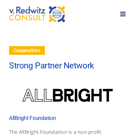
Skip
to
Toggl
content
Navig
Home
Cooperations
About me
Strong Partner Network
Services
Customer feedback
AllBright Foundation
News
The AllBright Foundation is a non-profit