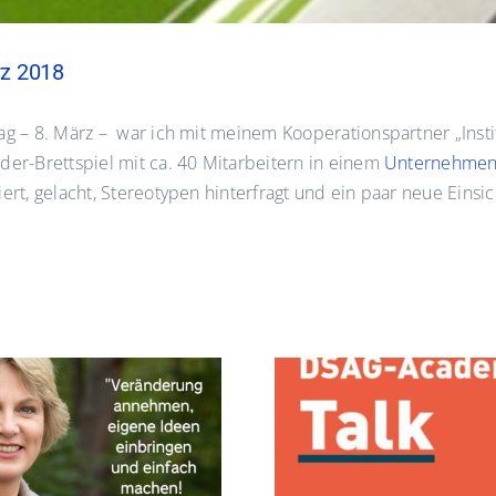
rz 2018
ag – 8. März – war ich mit meinem Kooperationspartner „Inst
der-Brettspiel mit ca. 40 Mitarbeitern in einem
Unternehme
ert, gelacht, Stereotypen hinterfragt und ein paar neue Ein
Webinar am 
DSAG-Academy Podcast
Digitale Transfo