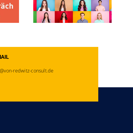
ty
MAIL
o@von-redwitz-consult.de