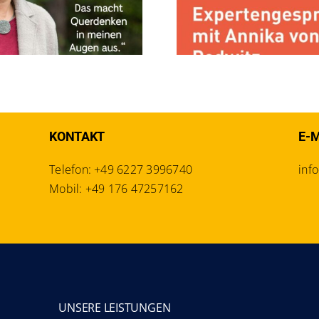
Diversi
KONTAKT
E-
Telefon: +49 6227 3996740
inf
Mobil: +49 176 47257162
UNSERE LEISTUNGEN