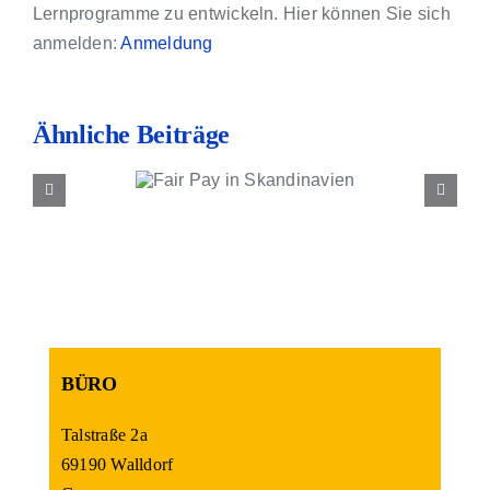
Kontakt
Lernprogramme zu entwickeln. Hier können Sie sich
anmelden:
Anmeldung
Ähnliche Beiträge
ir Pay in
ndinavien
BÜRO
Talstraße 2a
69190 Walldorf