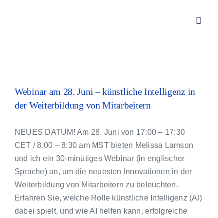
Zum
Inhalt
Toggl
springen
Navig
Von Redwitz CONSULT – Div
Zeige
grösseres
Webinar am 28. Juni – künstliche Intelligenz in
Über mich
Bild
der Weiterbildung von Mitarbeitern
Leistungen
NEUES DATUM! Am 28. Juni von 17:00 – 17:30
CET / 8:00 – 8:30 am MST bieten Melissa Lamson
Aktuelles
und ich ein 30-minütiges Webinar (in englischer
Sprache) an, um die neuesten Innovationen in der
Weiterbildung von Mitarbeitern zu beleuchten.
Kundenstimmen
Erfahren Sie, welche Rolle künstliche Intelligenz (AI)
dabei spielt, und wie AI helfen kann, erfolgreiche