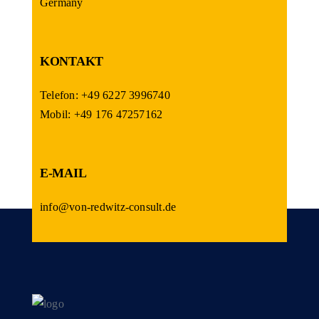
Germany
KONTAKT
Telefon: +49 6227 3996740
Mobil: +49 176 47257162
E-MAIL
info@von-redwitz-consult.de