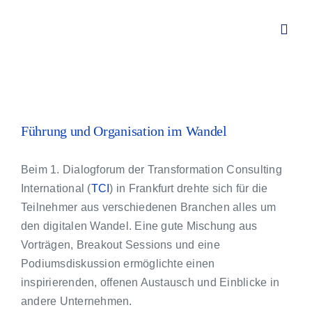
Zum
Inhalt
Toggl
springen
Navig
Von Redwitz CONSULT – Div
Zeige
grösseres
Führung und Organisation im Wandel
Über mich
Bild
Beim 1. Dialogforum der Transformation Consulting
Leistungen
International (
TCI
) in Frankfurt drehte sich für die
Teilnehmer aus verschiedenen Branchen alles um
Aktuelles
den digitalen Wandel. Eine gute Mischung aus
Vorträgen, Breakout Sessions und eine
Podiumsdiskussion ermöglichte einen
Kundenstimmen
inspirierenden, offenen Austausch und Einblicke in
andere Unternehmen.