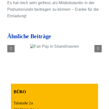
Kontakt
Es hat mich sehr gefreut, als Mitdiskutantin in der
Podiumsrunde beitragen zu können – Danke für die
Einladung!
Ähnliche Beiträge
ir Pay in
ndinavien
BÜRO
Talstraße 2a