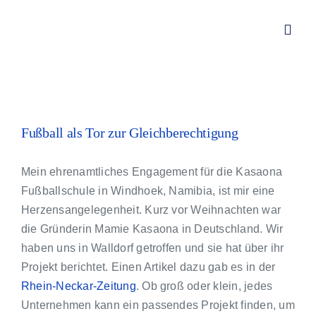
Zum
Inhalt
Toggl
springen
Navig
Von Redwitz CONSULT – Div
Zeige
grösseres
Fußball als Tor zur Gleichberechtigung
Über mich
Bild
Mein ehrenamtliches Engagement für die Kasaona
Leistungen
Fußballschule in Windhoek, Namibia, ist mir eine
Herzensangelegenheit. Kurz vor Weihnachten war
Aktuelles
die Gründerin Mamie Kasaona in Deutschland. Wir
haben uns in Walldorf getroffen und sie hat über ihr
Projekt berichtet. Einen Artikel dazu gab es in der
Kundenstimmen
Rhein-Neckar-Zeitung
. Ob groß oder klein, jedes
Unternehmen kann ein passendes Projekt finden, um