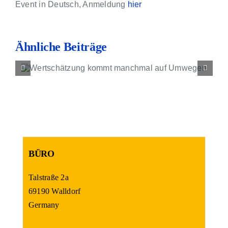
Kontakt
Event in Deutsch, Anmeldung
hier
Ähnliche Beiträge
Business Coaching b
Klarheit
BÜRO
Talstraße 2a
69190 Walldorf
Germany