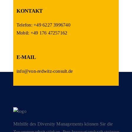
KONTAKT
Telefon: +49 6227 3996740
Mobil: +49 176 47257162
E-MAIL
info@von-redwitz-consult.de
Mithilfe des Diversity Managements können Sie die
Zusammenarbeit stärken, Ihre Innovationskraft steigern