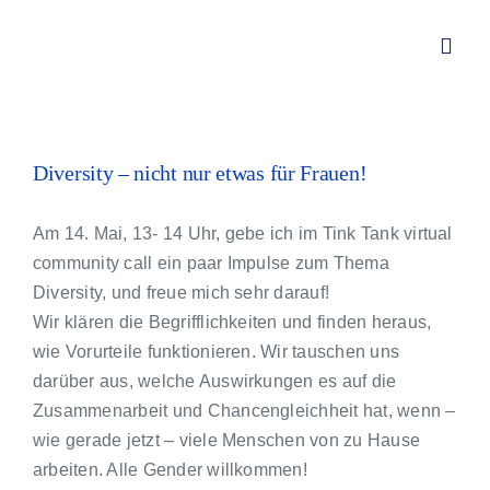
Zum
Inhalt
Toggl
springen
Navig
Von Redwitz CONSULT – Div
Diversity – nicht nur etwas für Frauen!
Über mich
Am 14. Mai, 13- 14 Uhr, gebe ich im Tink Tank virtual
community call ein paar Impulse zum Thema
Leistungen
Diversity, und freue mich sehr darauf!
Wir klären die Begrifflichkeiten und finden heraus,
wie Vorurteile funktionieren. Wir tauschen uns
Aktuelles
darüber aus, welche Auswirkungen es auf die
Zusammenarbeit und Chancengleichheit hat, wenn –
Kundenstimmen
wie gerade jetzt – viele Menschen von zu Hause
arbeiten. Alle Gender willkommen!