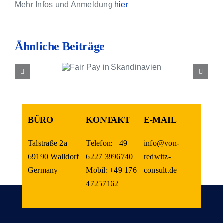
Kontakt
Mehr Infos und Anmeldung
hier
Ähnliche Beiträge
ir Pay in
ndinavien
BÜRO
KONTAKT
E-MAIL
Talstraße 2a
Telefon: +49
info@von-
69190 Walldorf
6227 3996740
redwitz-
Germany
Mobil: +49 176
consult.de
47257162