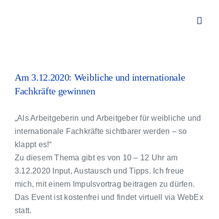
Zum
Inhalt
Toggl
springen
Navig
Von Redwitz CONSULT – Diversity Manage
Am 3.12.2020: Weibliche und internationale
Fachkräfte gewinnen
Über mich
„Als Arbeitgeberin und Arbeitgeber für weibliche und
Leistungen
internationale Fachkräfte sichtbarer werden – so
klappt es!
“
Zu diesem Thema gibt es von 10 – 12 Uhr am
Aktuelles
3.12.2020 Input, Austausch und Tipps. Ich freue
mich, mit einem Impulsvortrag beitragen zu dürfen.
Kundenstimmen
Das Event ist kostenfrei und findet virtuell via WebEx
statt.