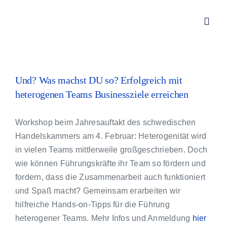
Zum
Inhalt
Toggl
springen
Navig
Von Redwitz CONSULT – Div
Und? Was machst DU so? Erfolgreich mit
heterogenen Teams Businessziele erreichen
Über mich
Workshop beim Jahresauftakt des schwedischen
Leistungen
Handelskammers am 4. Februar: Heterogenität wird
in vielen Teams mittlerweile großgeschrieben. Doch
wie können Führungskräfte ihr Team so fördern und
Aktuelles
fordern, dass die Zusammenarbeit auch funktioniert
und Spaß macht? Gemeinsam erarbeiten wir
Kundenstimmen
hilfreiche Hands-on-Tipps für die Führung
heterogener Teams. Mehr Infos und Anmeldung
hier