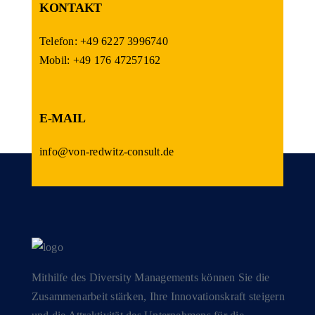
KONTAKT
Telefon: +49 6227 3996740
Mobil: +49 176 47257162
E-MAIL
info@von-redwitz-consult.de
Mithilfe des Diversity Managements können Sie die
Zusammenarbeit stärken, Ihre Innovationskraft steigern