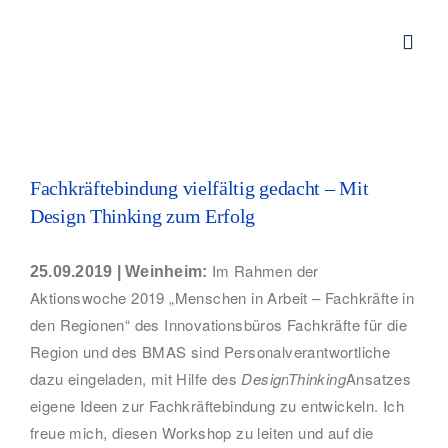
Zum
Inhalt
Toggl
springen
Navig
Von Redwitz CONSULT – Div
Zeige
grösseres
Fachkräftebindung vielfältig gedacht – Mit
Über mich
Bild
Design Thinking zum Erfolg
Leistungen
Im Rahmen der
25.09.2019 | Weinheim:
Aktionswoche 2019 „Menschen in Arbeit – Fachkräfte in
den Regionen“ des Innovationsbüros Fachkräfte für die
Aktuelles
Region und des BMAS sind Personalverantwortliche
dazu eingeladen, mit Hilfe des
Design
Thinking
Ansatzes
Kundenstimmen
eigene Ideen zur Fachkräftebindung zu entwickeln.
Ich
freue mich, diesen Workshop zu leiten und auf die